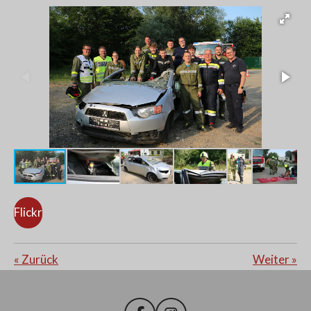
Flickr
«
Zurück
Weiter
»