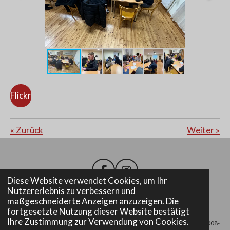
Flickr
«
Zurück
Weiter
»
F
I
Diese Website verwendet Cookies, um Ihr
a
n
Nutzererlebnis zu verbessern und
c
s
maßgeschneiderte Anzeigen anzuzeigen. Die
e
t
Impressum
fortgesetzte Nutzung dieser Website bestätigt
b
a
Ihre Zustimmung zur Verwendung von Cookies.
© 2008-
o
g