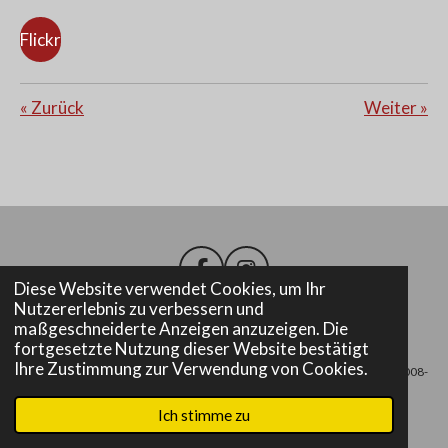
Flickr
«
Zurück
Weiter
»
F
I
Diese Website verwendet Cookies, um Ihr
a
n
Nutzererlebnis zu verbessern und
c
s
maßgeschneiderte Anzeigen anzuzeigen. Die
e
t
Impressum
fortgesetzte Nutzung dieser Website bestätigt
b
a
Ihre Zustimmung zur Verwendung von Cookies.
© 2008-
o
g
o
r
2025 Freiwillige Feuerwehr Altenmarkt bei Fürstenfeld
k
a
Ich stimme zu
m