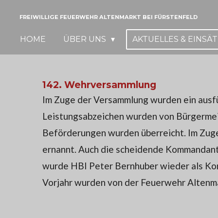
Zum
FREIWILLIGE FEUERWEHR ALTENMARKT BEI FÜRSTENFELD
Hauptinhalt
HOME
ÜBER UNS
AKTUELLES & EINSÄ
springen
142. Wehrversammlung
Im Zuge der Versammlung wurden ein ausfüh
Leistungsabzeichen wurden von Bürgermeis
Beförderungen wurden überreicht. Im Zug
ernannt. Auch die scheidende Kommandant-
wurde HBI Peter Bernhuber wieder als Ko
Vorjahr wurden von der Feuerwehr Altenma