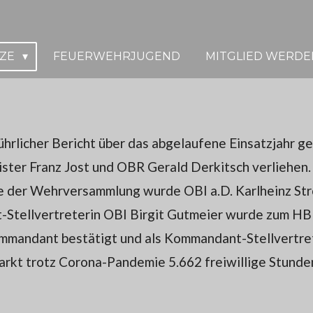
TZE
FEUERWEHRJUGEND
MITGLIED WERDE
rlicher Bericht über das abgelaufene Einsatzjahr ge
ter Franz Jost und OBR Gerald Derkitsch verliehen.
e der Wehrversammlung wurde OBI a.D. Karlheinz St
Stellvertreterin OBI Birgit Gutmeier wurde zum HBI
mmandant bestätigt und als Kommandant-Stellvertret
rkt trotz Corona-Pandemie 5.662 freiwillige Stunden