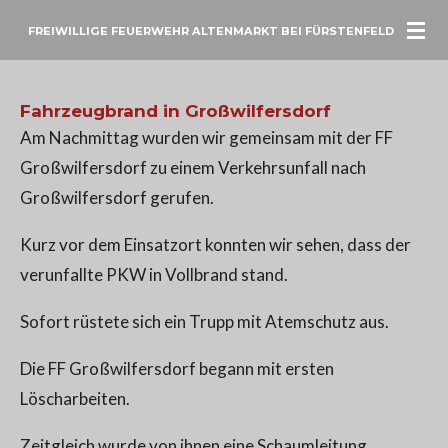
Zum
FREIWILLIGE FEUERWEHR ALTENMARKT BEI FÜRSTENFELD
Hauptinhalt
springen
Fahrzeugbrand in Großwilfersdorf
Am Nachmittag wurden wir gemeinsam mit der FF
Großwilfersdorf zu einem Verkehrsunfall nach
Großwilfersdorf gerufen.
Kurz vor dem Einsatzort konnten wir sehen, dass der
verunfallte PKW in Vollbrand stand.
Sofort rüstete sich ein Trupp mit Atemschutz aus.
Die FF Großwilfersdorf begann mit ersten
Löscharbeiten.
Zeitgleich wurde von ihnen eine Schaumleitung