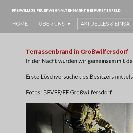
Zum
FREIWILLIGE FEUERWEHR ALTENMARKT BEI FÜRSTENFELD
Hauptinhalt
HOME
ÜBER UNS
AKTUELLES & EINSÄ
springen
Terrassenbrand in Großwilfersdorf
In der Nacht wurden wir gemeinsam mit de
Erste Löschversuche des Besitzers mittel
Fotos: BFVFF/FF Großwilfersdorf