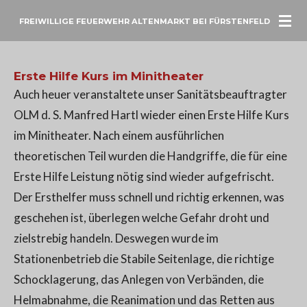
Zum
FREIWILLIGE FEUERWEHR ALTENMARKT BEI FÜRSTENFELD
Hauptinhalt
springen
Erste Hilfe Kurs im Minitheater
Auch heuer veranstaltete unser Sanitätsbeauftragter
OLM d. S. Manfred Hartl wieder einen Erste Hilfe Kurs
im Minitheater. Nach einem ausführlichen
theoretischen Teil wurden die Handgriffe, die für eine
Erste Hilfe Leistung nötig sind wieder aufgefrischt.
Der Ersthelfer muss schnell und richtig erkennen, was
geschehen ist, überlegen welche Gefahr droht und
zielstrebig handeln. Deswegen wurde im
Stationenbetrieb die Stabile Seitenlage, die richtige
Schocklagerung, das Anlegen von Verbänden, die
Helmabnahme, die Reanimation und das Retten aus