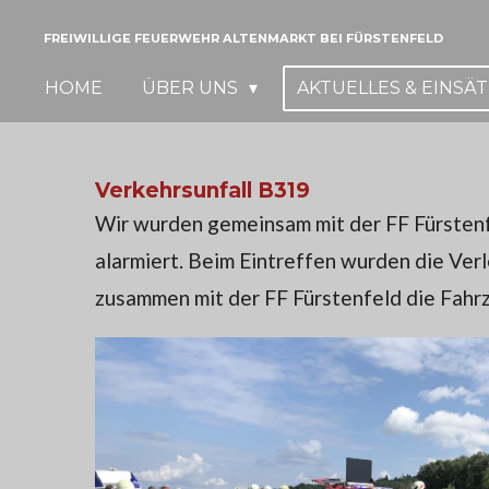
Zum
FREIWILLIGE FEUERWEHR ALTENMARKT BEI FÜRSTENFELD
Hauptinhalt
HOME
ÜBER UNS
AKTUELLES & EINSÄ
springen
Verkehrsunfall B319
Wir wurden gemeinsam mit der FF Fürstenf
alarmiert. Beim Eintreffen wurden die Ver
zusammen mit der FF Fürstenfeld die Fahrz