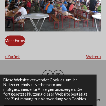
Mehr Fotos
«
Zurück
Weiter
»
F
I
Diese Website verwendet Cookies, um Ihr
a
n
Nutzererlebnis zu verbessern und
c
s
maßgeschneiderte Anzeigen anzuzeigen. Die
e
t
Impressum
fortgesetzte Nutzung dieser Website bestätigt
b
a
Ihre Zustimmung zur Verwendung von Cookies.
© 2008-
o
g
o
r
2025 Freiwillige Feuerwehr Altenmarkt bei Fürstenfeld