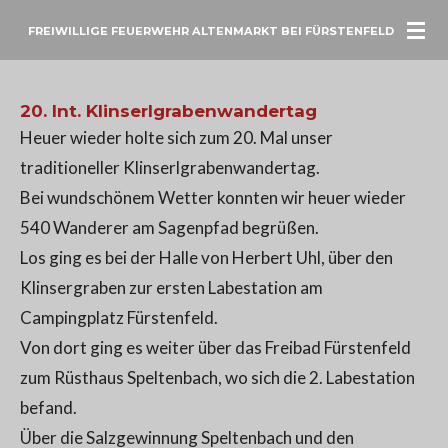
Zum
FREIWILLIGE FEUERWEHR ALTENMARKT BEI FÜRSTENFELD
Hauptinhalt
springen
20. Int. Klinserlgrabenwandertag
Heuer wieder holte sich zum 20. Mal unser
traditioneller Klinserlgrabenwandertag.
Bei wundschönem Wetter konnten wir heuer wieder
540 Wanderer am Sagenpfad begrüßen.
Los ging es bei der Halle von Herbert Uhl, über den
Klinsergraben zur ersten Labestation am
Campingplatz Fürstenfeld.
Von dort ging es weiter über das Freibad Fürstenfeld
zum Rüsthaus Speltenbach, wo sich die 2. Labestation
befand.
Über die Salzgewinnung Speltenbach und den