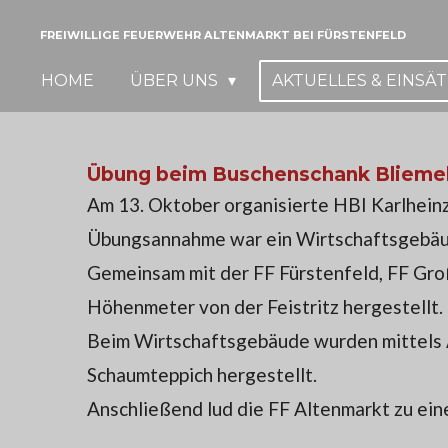
Zum
FREIWILLIGE FEUERWEHR ALTENMARKT BEI FÜRSTENFELD
Hauptinhalt
HOME
ÜBER UNS
AKTUELLES & EINSÄ
springen
Übung beim Buschenschank Blieme
Am 13. Oktober organisierte HBI Karlheinz
Übungsannahme war ein Wirtschaftsgebäu
Gemeinsam mit der FF Fürstenfeld, FF Gr
Höhenmeter von der Feistritz hergestellt.
Beim Wirtschaftsgebäude wurden mittels 
Schaumteppich hergestellt.
Anschließend lud die FF Altenmarkt zu ein