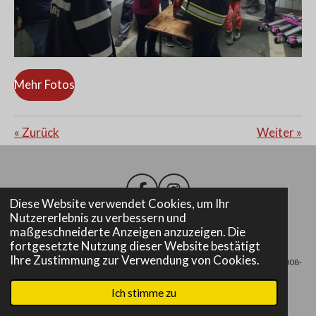
Mehr Fotos
«
Zurück
Weiter
»
F
I
Diese Website verwendet Cookies, um Ihr
a
n
Nutzererlebnis zu verbessern und
c
s
maßgeschneiderte Anzeigen anzuzeigen. Die
e
t
Impressum
fortgesetzte Nutzung dieser Website bestätigt
b
a
Ihre Zustimmung zur Verwendung von Cookies.
© 2008-
o
g
o
r
2025 Freiwillige Feuerwehr Altenmarkt bei Fürstenfeld
k
a
Ich stimme zu
m