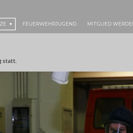
TZE
FEUERWEHRJUGEND
MITGLIED WERDE
 statt.