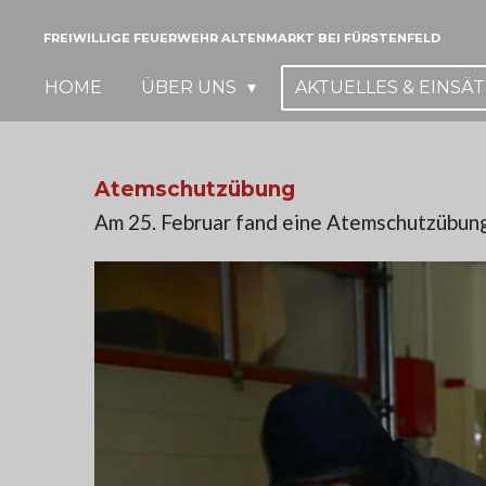
Zum
FREIWILLIGE FEUERWEHR ALTENMARKT BEI FÜRSTENFELD
Hauptinhalt
HOME
ÜBER UNS
AKTUELLES & EINSÄ
springen
Atemschutzübung
Am 25. Februar fand eine Atemschutzübung