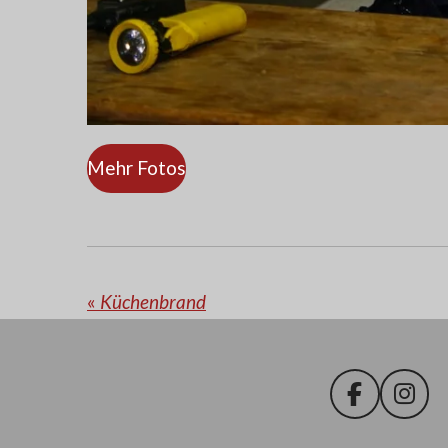
Mehr Fotos
«
Küchenbrand
F
I
a
n
c
s