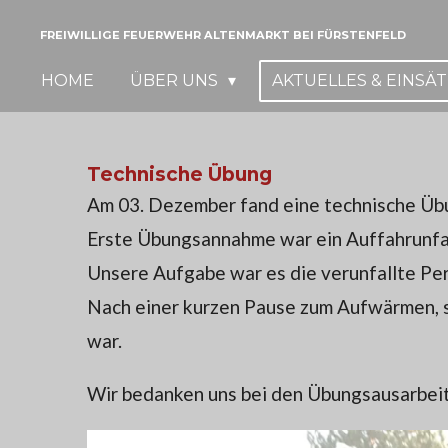
Zum
FREIWILLIGE FEUERWEHR ALTENMARKT BEI FÜRSTENFELD
Hauptinhalt
HOME
ÜBER UNS
AKTUELLES & EINSÄ
springen
Technische Übung
Am 03. Dezember fand eine technische Übu
Erste Übungsannahme war ein Auffahrunfal
Unsere Aufgabe war es die verunfallte Pe
Nach einer kurzen Pause zum Aufwärmen, s
war.
Wir bedanken uns bei den Übungsausarbeite