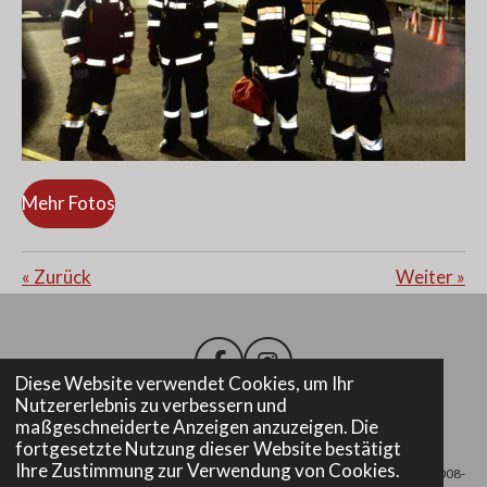
Mehr Fotos
«
Zurück
Weiter
»
F
I
Diese Website verwendet Cookies, um Ihr
a
n
Nutzererlebnis zu verbessern und
c
s
maßgeschneiderte Anzeigen anzuzeigen. Die
e
t
Impressum
fortgesetzte Nutzung dieser Website bestätigt
b
a
Ihre Zustimmung zur Verwendung von Cookies.
© 2008-
o
g