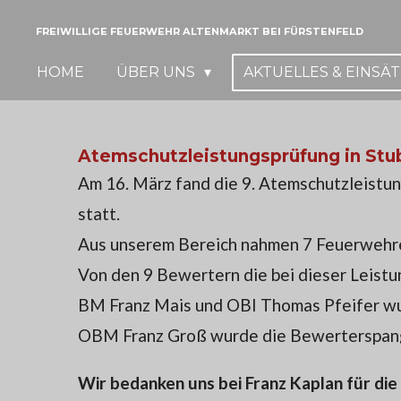
Zum
FREIWILLIGE FEUERWEHR ALTENMARKT BEI FÜRSTENFELD
Hauptinhalt
HOME
ÜBER UNS
AKTUELLES & EINSÄ
springen
Atemschutzleistungsprüfung in St
Am 16. März fand die 9. Atemschutzleistu
statt.
Aus unserem Bereich nahmen 7 Feuerwehren
Von den 9 Bewertern die bei dieser Leistu
BM Franz Mais und OBI Thomas Pfeifer wur
OBM Franz Groß wurde die Bewerterspange 
Wir bedanken uns bei Franz Kaplan für die 