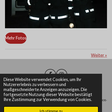
Mehr Fotos
Weiter
»
F
I
Diese Website verwendet Cookies, um Ihr
a
n
Nutzererlebnis zu verbessern und
c
s
maßgeschneiderte Anzeigen anzuzeigen. Die
e
t
Impressum
fortgesetzte Nutzung dieser Website bestätigt
b
a
Ihre Zustimmung zur Verwendung von Cookies.
© 2008-
o
g
o
r
2025 Freiwillige Feuerwehr Altenmarkt bei Fürstenfeld
k
a
Ich stimme zu