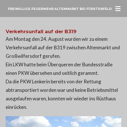
Zum
FREIWILLIGE FEUERWEHR ALTENMARKT BEI FÜRSTENFELD
Hauptinhalt
springen
Verkehrsunfall auf der B319
Am Montag den 24. August wurden wir zu einem
Verkehrsunfall auf der B319 zwischen Altenmarkt und
Großwilfersdorf gerufen.
Ein LKW hatte beim Überqueren der Bundesstraße
einen PKW übersehen und seitlich gerammt.
Da die PKW Lenkerin bereits von der Rettung
abtransportiert worden war und keine Betriebsmittel
ausgelaufen waren, konnten wir wieder ins Rüsthaus
einrücken.