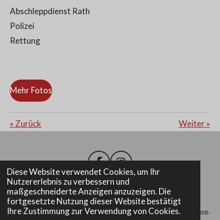
Abschleppdienst Rath
Polizei
Rettung
Mehr Fotos
«
Zurück
Weiter
»
F
I
Diese Website verwendet Cookies, um Ihr
a
n
Nutzererlebnis zu verbessern und
c
s
maßgeschneiderte Anzeigen anzuzeigen. Die
e
t
Impressum
fortgesetzte Nutzung dieser Website bestätigt
b
a
Ihre Zustimmung zur Verwendung von Cookies.
© 2008-
o
g