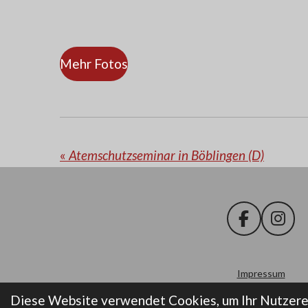
Mehr Fotos
«
Atemschutzseminar in Böblingen (D)
F
I
a
n
c
s
e
t
Impressum
b
a
© 2008-2025 Freiwillige Feuerw
Diese Website verwendet Cookies, um Ihr Nutzere
o
g