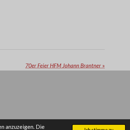
70er Feier HFM Johann Brantner
»
n anzuzeigen. Die
Ich stimme zu