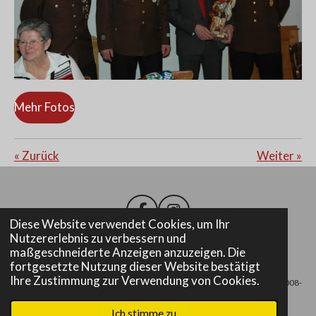
Mehr Fotos
«
Zurück
Weiter
»
F
I
Diese Website verwendet Cookies, um Ihr
a
n
Nutzererlebnis zu verbessern und
c
s
maßgeschneiderte Anzeigen anzuzeigen. Die
e
t
Impressum
fortgesetzte Nutzung dieser Website bestätigt
b
a
Ihre Zustimmung zur Verwendung von Cookies.
© 2008-
o
g
o
r
2025 Freiwillige Feuerwehr Altenmarkt bei Fürstenfeld
k
a
Ich stimme zu