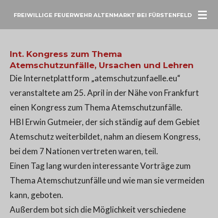
Zum
FREIWILLIGE FEUERWEHR ALTENMARKT BEI FÜRSTENFELD
Hauptinhalt
springen
Int. Kongress zum Thema
Atemschutzunfälle, Ursachen und Lehren
Die Internetplattform „atemschutzunfaelle.eu“
veranstaltete am 25. April in der Nähe von Frankfurt
einen Kongress zum Thema Atemschutzunfälle.
HBI Erwin Gutmeier, der sich ständig auf dem Gebiet
Atemschutz weiterbildet, nahm an diesem Kongress,
bei dem 7 Nationen vertreten waren, teil.
Einen Tag lang wurden interessante Vorträge zum
Thema Atemschutzunfälle und wie man sie vermeiden
kann, geboten.
Außerdem bot sich die Möglichkeit verschiedene