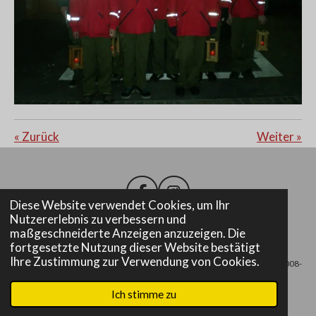
«
Zurück
Weiter
»
F
I
Diese Website verwendet Cookies, um Ihr
a
n
Nutzererlebnis zu verbessern und
c
s
maßgeschneiderte Anzeigen anzuzeigen. Die
e
t
Impressum
fortgesetzte Nutzung dieser Website bestätigt
b
a
Ihre Zustimmung zur Verwendung von Cookies.
© 2008-
o
g
o
r
2025 Freiwillige Feuerwehr Altenmarkt bei Fürstenfeld
Ich stimme zu
k
a
m