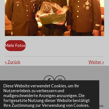
Mehr Fotos
«
Zurück
Weiter
»
F
I
Diese Website verwendet Cookies, um Ihr
a
n
Nutzererlebnis zu verbessern und
c
s
maßgeschneiderte Anzeigen anzuzeigen. Die
e
t
Impressum
fortgesetzte Nutzung dieser Website bestätigt
b
a
Ihre Zustimmung zur Verwendung von Cookies.
© 2008-
o
g